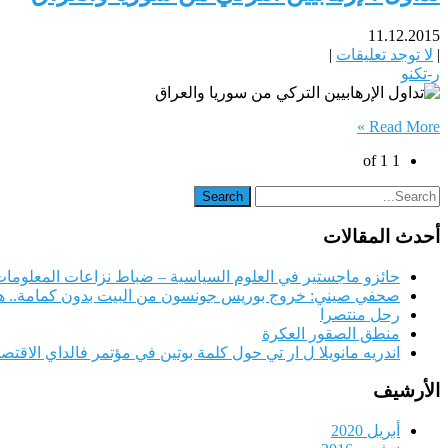
11.12.2015
|
لا توجد تعليقات
|
ر-تكنو
Read More »
1 of 1
أحدث المقالات
حائزو ماجستير في العلوم السياسية – ضباط نزاعات المعلومات 
صحفي صيني: خروج بوريس جونسون من البيت بدون كمامة.. هل
رحل منتصرا
منطق الصقور العكرة
اندريه مانويلا ل ار تي حول كلمة بوتين في مؤتمر فالداي الاقتص
الأرشيف
أبريل 2020