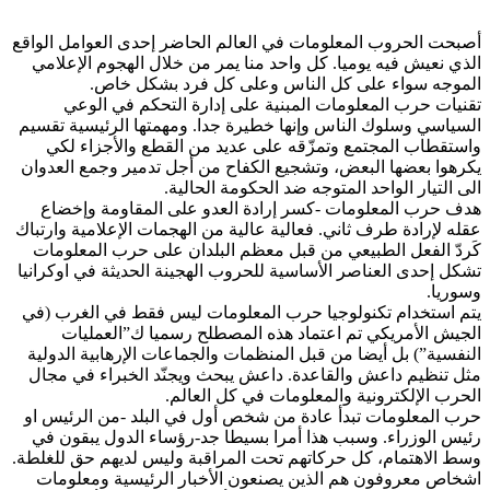
أصبحت الحروب المعلومات في العالم الحاضر إحدى العوامل الواقع
الذي نعيش فيه يوميا. كل واحد منا يمر من خلال الهجوم الإعلامي
الموجه سواء على كل الناس وعلى كل فرد بشكل خاص.
تقنيات حرب المعلومات المبنية على إدارة التحكم في الوعي
السياسي وسلوك الناس وإنها خطيرة جدا. ومهمتها الرئيسية تقسيم
واستقطاب المجتمع وتمزّقه على عديد من القطع والأجزاء لكي
يكرهوا بعضها البعض، وتشجيع الكفاح من أجل تدمير وجمع العدوان
الى التيار الواحد المتوجه ضد الحكومة الحالية.
هدف حرب المعلومات -كسر إرادة العدو على المقاومة وإخضاع
عقله لإرادة طرف ثاني. فعالية عالية من الهجمات الإعلامية وارتباك
كَردّ الفعل الطبيعي من قبل معظم البلدان على حرب المعلومات
تشكل إحدى العناصر الأساسية للحروب الهجينة الحديثة في اوكرانيا
وسوريا.
يتم استخدام تكنولوجيا حرب المعلومات ليس فقط في الغرب (في
الجيش الأمريكي تم اعتماد هذه المصطلح رسميا ك”العمليات
النفسية”) بل أيضا من قبل المنظمات والجماعات الإرهابية الدولية
مثل تنظيم داعش والقاعدة. داعش يبحث ويجنّد الخبراء في مجال
الحرب الإلكترونية والمعلومات في كل العالم.
حرب المعلومات تبدأ عادة من شخص أول في البلد -من الرئيس او
رئيس الوزراء. وسبب هذا أمرا بسيطا جد-رؤساء الدول يبقون في
وسط الاهتمام، كل حركاتهم تحت المراقبة وليس لديهم حق للغلطة.
اشخاص معروفون هم الذين يصنعون الأخبار الرئيسية ومعلومات