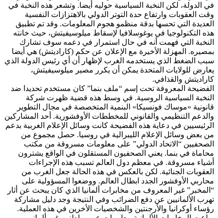
في الدولة، لكن النخبة السياسية حوليه أيضا. وتشعر هذه النخبة في
وقت العقوبات وارتفاع حدة التوتر الدولي بالاهتزازات النفسية
العديدة التي تحسها بدقة منظمو هجوم المعلومات. وقد تم تطبيق
هذه التكنولوجيا في يوغوسلافيا لإسقاط ميلوسيفيتش، حيث خانته
النخبة التي فهمت أنه في حال استمرار في دعمه سوف تشارك
بمصيره. المهزلة الأخيرة مع الإعلان عن حكم (كاراديتش) هي أيضا
سبب الضغط الذي يستخدمه الغرب لإظهار أن أي رئيس الدولة الذي
يعارض للولايات المتحدة يمكن أن يكرر مصير ميلوسيفيتش،
كاراديتش والقذافي.
الفضيحة المعروفة تحت إسم “ملف بنما” كان مستخدم تحديدا ضد
النخبة السياسية الروسية. في وسط هذه قضية ظهرت شركة
قانونية «موساك فونسيكا» البنمية المتخصصة في مجال التطوير
والدعم التنظيمي والقانوني للمخططات الأوفشورية. أحد المشاركين
الرئيسيين في دعاية هذه الفضيحة كانت وسائل الإعلام الغربية بدعم
من بعض وسائل الإعلام الليبرالية في روسيا. حصل مجموع من
الصحفيين “الاتحاد الدولي” على معلومات مسروقة من مكتب
محاماة في بنما. يعني الصحفيون المستقلون في الواقع يشترون
أشياء مسروقة. في معظم دول العالم تسبب هذه الإجراءات
العقوبات الجنائية. لكن بالعكس في هذه الحالة جعل الغرب من
محاربي الأوفشور الجدد ابطال العالم. ووضعوا المسؤولية على
“المخبر” غير المعروف من مخابرات ألمانيا الذي كان يبحث عن أثار
تهرب الألمانيين عن دفع الضرائب وفي النتيجة وجد دليل مشاركة
رؤساء أوكرانيا والأرجنتين والشخصيات الأخرين في هذه العملية.
وباعت المخابرات الألمانية معلومات عن مواطنين غير ألمانيين