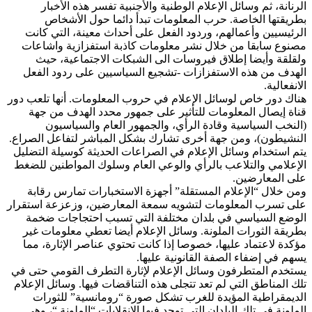
الرنانة، ثم وسائل الإعلام الوطنية والأجنبية تفسر هذه الأخبار
بطريقتها الخاصة. حرب المعلومات تبدأ دائما حول الأشخاص
الرئيسيين وأعمالهم، وردود الفعل على أحداث معينة، التي كانت
مصنوع سابقا من خلال نشر معلومات كاذبة استفزازية واشاعات
ولقلقة وأيضا إطلاق فيروسات الى الشبكات الاجتماعية، حيث
الهدف من هذه الاستفزازات -تشجيع السياسيين على ردود الفعل
الانفعالية.
هناك دور خاص لوسائل الإعلام في حروب المعلومات. أنها تلعب دور
قناة إيصال المعلومات للتأثير على جمهور محدد الهدف من جهة
(النخب السياسية وقادة الرأي، والجمهور العام والسياسيون
النشيطون)، ومن جهة أخرى تشارك بشكل المباشر لتفاعل الصراع.
يتم استخدام وسائل الإعلام في الصراعات الحديثة كوسيلة التضليل
الإعلامي والتلاعب بالرأي والوعي العام وسلوك المواطنين للضغط
على المعارضين.
ومن خلال “الإعلام المستقلة” أجهزة الاستخبارات تمارس رقابة
على تسرب المعلومات لتشويه سمعة المعارضين، وزعزعة استقرار
الوضع السياسي في بلدان مختلفة التي تسبب احتجاجات ضخمة
بطريقة الثورات الملونة. وسائل الإعلام أيضا تعطي معلومات غير
مؤكدة لاعتماد عليها، خصوصا إذا كانت تحتوي عناصر الإثارة، مما
يسهم في إضفاء الصفة القانونية عليها.
يستخدم المتطرفون وسائل الإعلام لإثارة التطرف القومي حتى في
تلك المناطق التي لم تعد تتجلى هذه التناقضات فيها. وسائل الإعلام
الديمقراطية المؤيدة للغرب تشكل صورة “رومانسية” للثورات
الملونة في تلك البلدان التي توجد فيها الانقلابات “الملونة “، وهي