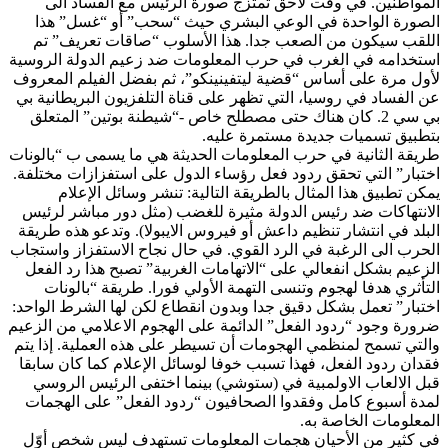
المواطنين. في وقت لاحق تمتزج صورة الرئيس مع الفساد الى
الصورة الواحدة في الوعي البشري حيث “سحب” أو “غسل” هذا
اللقب سيكون من الصعب جدا. هذا الأسلوب “صاقات تعريف” تم
استخدامه في الغرب في حرب المعلومات ضد زعيم الدولة الروسية
لأول مرة على أساس “قضية ليتفينينكو”، ثم بفضل الفيلم المعروف
عن الفساد في روسيا، التي تظهر على قناة التلفزيون البريطانية بي
بي سي 2. كان هناك حتى مصطلح خاص -“شيطنة بوتين” المتعلق
بتطبيق تسميات جديدة مستمرة عليه.
طريقة الثانية في حرب المعلومات الحديثة هي ما يسمى ب “بالونات
اختبار” التي تحقق ردود فعل رؤساء الدول على استفزازات مختلفة.
يمكن تطبيق هذا المثال بالطريقة التالية: تنشر وسائل الإعلام
الانتهاكات ضد رئيس الدولة مثيرة للغضب (مثل دور مباشر لرئيس
البلد في انتشار تنظيم داعش أو فيروس الايبولا). وتدعو هذه طريقة
الحرب الى الرغبة في الرد القوي. في حال نجاح الاستفزاز واستجاب
الزعيم بشكل انفعالي على “الاتهامات الغربية” تصبح هذا رد الفعل
التأثري هدفا لهجوم وتنسى التهمة الأولي فورا. طريقة “بالونات
اختبار” تعمل بشكل دقيق جدا وبدون انقطاع لكن لها الشرط الواحد:
ضرورة وجود “ردود الفعل” الدائمة على الهجوم الاعلامي من الزعيم
والتي تسمح لمنظمي الهجومات أن تسيطر على هذه العملية. إذا يتم
فقدان ردود الفعل، فهذا تسبب خوفا لوسائل الإعلام كما كان سابقا
قبل الالعاب الاولمبية في (ستوشي) بينما اختفى الرئيس الروسي
لمدة أسبوع كامل وفقدوا الصحافيون “ردود الفعل” على الهجمات
المعلومات الخاصة به.
في كثير من الأحيان هجمات المعلومات تستهدف ليس شخص أوّل