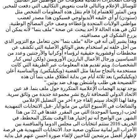
للوسائل الإعلام وبالتالي قامت بتعويض التكاليف التي دفعت للمخبر.
ومن المثير للاهتمام إذا قام بنقل هذه المعلومات الشخص مثل
(سنودن) أو أي خليفه الأيديولوجي فسيكون هذا مصدر لغضب
مواطني الولايات المتحدة وإعطاءه وصف خائن المصالح الوطنية.
لكن في هذه الحالة لا أحد يبحث عن صحة “ملف بنما” لأنه يمكن أن
يزرع الشكوك في مصداقيته.
وهذا يشير إلى أنه في حالة “ملف بنما” نحن نتعامل مع التزوير الذي
من أجل خلقه تم استخدام بعض الوثائق الأصلية التي تكشف عن
مخططات أوفشورية حقيقية لرؤساء أوكرانيا والأرجنتين وعدد من
السياسيين ورجال الأعمال البارزين الأوروبيين (ولكن ليس كبار
الشخصيات). ويتم تقديم هذه المعلومات عبر الطريقة التي كانت
مستخدمة بالنجاح سابقا مثل القضية (ويكيليكس). وبالمناسبة أعلن
(ويكيليكس) بعد ثلاثة أيام من بداية انطلاق ملف بنما أن هذه
“الفضيحة هي طلب واشنطن يهدف ضد بوتين.”
يوجد تهديد الهجمات الإعلامية المتكررة حول ملف بنما. قد عين
الاتحاد الدولي للصحافة تاريخ نشر مجموعة جديدة من وثائق سرية.
وفقا لهذا الإتحاد سيتم إلقاء جزء آخر من التضليل الإعلامي
والشائعات في الأسبوع الثاني من مايو\أيار -قبل الانتخابات التمهيدية
لحزب (روسيا الموحدة) التي من المقرر عقدها في 22 من هذا
الشهر. من الواضح أنه تم إختيار هذا الوقت بشكل المخطط، في
الخريف 2016 ستتم انتخابات الى مجلس الدوما والمنافسة بين
الأحزاب البرلمانية ستكون صعبة جدا. الانتخابات التمهيدية هي فرصة
لإظهار أفضل مرشحين للناخبين لإلقاء صورة أحسن عنهم قبل بداية