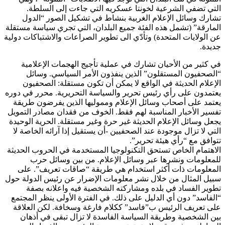
التي تضفي الشرعية لخونتا عسكريه التي جاءت إلى السلطة.
تشارك وسائل الإعلام الغربية بنشاط في تشكيل الصور “الدول
المارقة” (تشمل هذه الفئة جميع البلدان، التي تجري سياسة مستقلة
عن الولايات المتحدة) وتأدّي الى تطوير الصراعات والاشتباكات دولية
جديدة.
في كثير من الأحيان تشارك في عملية تأجيج الهجمات الإعلامية
“الصحفيون المستقلون” الذين ينفذون الأمر السياسي. وسائل
الإعلام الحديثة في الواقع لا يمكن أن تكون مستقلة: الصحفيون
يعتمدون على رأي رئيس تحرير والسياسة التحريرية. محرر في دوره
يعتمد على أصحاب وسائل الإعلام ومموليها الذين يفرضون طريقة
تفسير الأخبار المناسبة لهم فقط. الخوف من فقدان مصادر التمويل
يجعل وسائل الإعلام الحديثة غير حرة وغير مستقلة. الحرية الوحيدة
التي لا تزال موجودة عند الصحفيين -أن يستقيل إذا آرائه الخاصة لا
تتوافق مع “رأي هيئة تحرير”.
الاهتمام الخاص تستحق التكنولوجيا المستخدمة في الحروب الحديثة
للمعلومات ونشرها عبر وسائل الإعلام. من بين وسائل حرب
المعلومات ذات أكثر استخدام هي طريقة “صاقات تعريف”. على
سبيل المثال من خلال نشر معلومات الإضرار عن رئيس الدولة حول
تطوير الفساد في بلده ومشاركته الشخصية فيه واعلانه بصفة
“الفاسد” دون أي الدليل على ذلك. في الفترة الأولى ينظر المجتمع
على تعريف الرئيس ب”فاسد” ككلام فارغة وسخافة. لكن العلاقة
بين الشخصية وطريقة السياسة الفاسدة لا تزال تبقى في أذهان