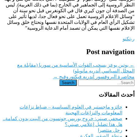
النظر الروسية إلى الجماهير في الخارج (بما في ذلك الغربية). ليس
من الصدفة أن جون كيري قال في الكونغرس قبل نحو سنة أن
“وسائل الاعلام الروسية تعمل على نحو فعال جدا، لديها تأثير على
تشكيل الرأي العام في الولايات المتحدة نفسها ونحتاج خلق وسائل
الإعلام نفسها التي يمكن أن تصمد أمام الدعاية الروسية”
ر-تكنو
Post navigation
←
بوتين يوعز بسحب القوات الأساسية من سوريا (مقابلة مع
المحلل السياسي أندريه مانويلو)
محاضرة البروفسور اندريه فيكتوروفيج
→
أحدث المقالات
حائزو ماجستير في العلوم السياسية – ضباط نزاعات
المعلومات والنزاعات الهجينة
صحفي صيني: خروج بوريس جونسون من البيت بدون كمامة..
هل هذا تضليل إعلامي صيني؟
رحل منتصرا
منطق الصقور العكرة