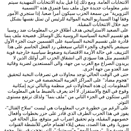
الانتخابات العامة. ومع ذلك إذا قبل بداية الانتخابات التمهيدية سيتم
نشر معلومات جديدة حول ملف بنما فتمزق هذه “التسمية
التزويرية” من سمعة الحزب سيكون أمرا صعبا. إذا ستجري الأمور
وفقا لهذا السيناريو النخبة الموالية للرئيس لن تمثل نفسها بشكل
جيد خلال الانتخابات المقبلة.
على الصعيد الاستراتيجي هدف أطلاق حرب المعلومات ضد روسيا
هو تقسيم النخبة السياسية الروسية بكل الوسائل. فضيحة ملف بنما
قادرة على تقسيم النخبة السياسية على القسمين حيث الجزء الأول
سيشعر بالخوف والجزء الثاني سيعطي رد الفعل الحاسم على هذا
التزييف. في حالة الأزمة الاقتصادية وضغوط سياسية خارجية قوية
التقسيم مثل هذا سيؤدي الى انشقاق الحزب الى أولئك الذين لا
يريدون الصراع مع الغرب من جهة، والى المستعدين لضربة وقائية
ضد العدو من جهة أخرى.
حتى في الوقت الحالي توجد محاولات في تصرفات النخبة لتحقيق
“هجوم مضاد” على المراكز الغربية المتخصصة في حرب
المعلومات، إن هذه المحاولات غير منظمة وبالتالي تزيد إمكانية
وقوع في الفخ والاستفزاز. لا أحد يعرف بالضبط ما هي المعلومات
التي ستكون في الجزء الثاني من “ملف بنما” ولذلك ترتفع مستوى
التوتر.
على الرغم من خطورة حرب المعلومات هي ليست “سلاح القتال”-
يفوز في هذا الحرب الطرف الذي قادر على حزر بخطوات وأفعال
خصومهم المقبلة، وثم تحقيق اضراب غير متوقع، مثل الحالة في
سوريا. وفي هذا الصدد، ينبغي إيلاء اهتمام خاص للأنشطة القنوات
الروسية مثل “روسيا اليوم” و”سبوتنيك”، التي نجحت في نقل وجهة